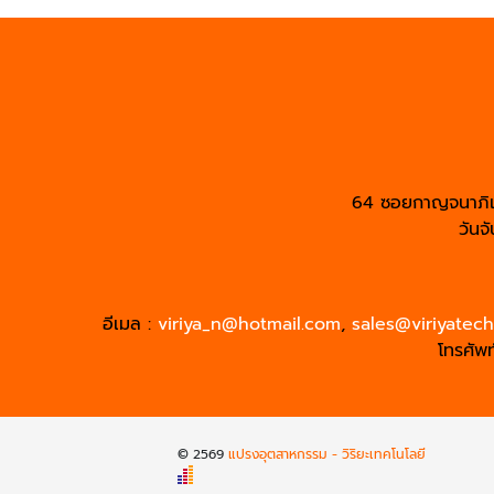
64 ซอยกาญจนาภิ
วันจ
อีเมล :
viriya_n@hotmail.com
,
sales@viriyatec
โทรศัพท
© 2569
แปรงอุตสาหกรรม - วิริยะเทคโนโลยี