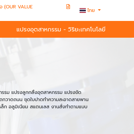
วางใจ (OUR VALUE
ไทย
แปรงอุตสาหกรรม - วิริยะเทคโนโลยี
รรม แปรงลูกกลิ้งอุตสาหกรรม แปรงขัด
ถกวาดถนน ชุดใบปาดทำความสะอาดสายพาน
 เหล็ก อลูมิเนียม สแตนเลส งานสั่งทำตามแบบ