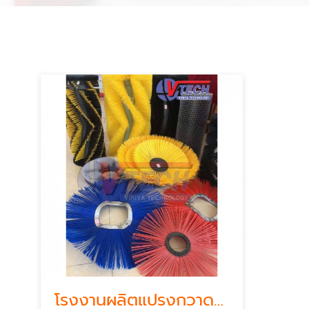
โรงงานผลิตแปรงกวาดถนน รถกวาดถนน