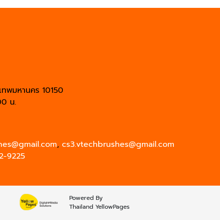
เทพมหานคร 10150
00 น.
shes@gmail.com
,
cs3.vtechbrushes@gmail.com
2-9225
Powered By
Thailand YellowPages