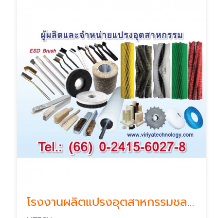
โรงงานผลิตแปรงอุตสาหกรรมชลบุรี