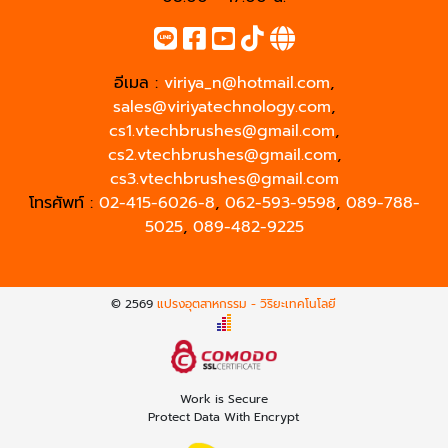
อีเมล :
viriya_n@hotmail.com
,
sales@viriyatechnology.com
,
cs1.vtechbrushes@gmail.com
,
cs2.vtechbrushes@gmail.com
,
cs3.vtechbrushes@gmail.com
โทรศัพท์ :
02-415-6026-8
,
062-593-9598
,
089-788-
5025
,
089-482-9225
© 2569
แปรงอุตสาหกรรม - วิริยะเทคโนโลยี
Work is Secure
Protect Data With Encrypt