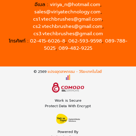
อีเมล :
viriya_n@hotmail.com
,
sales@viriyatechnology.com
,
cs1.vtechbrushes@gmail.com
,
cs2.vtechbrushes@gmail.com
,
cs3.vtechbrushes@gmail.com
โทรศัพท์ :
02-415-6026-8
,
062-593-9598
,
089-788-
5025
,
089-482-9225
© 2569
แปรงอุตสาหกรรม - วิริยะเทคโนโลยี
Work is Secure
Protect Data With Encrypt
Powered By