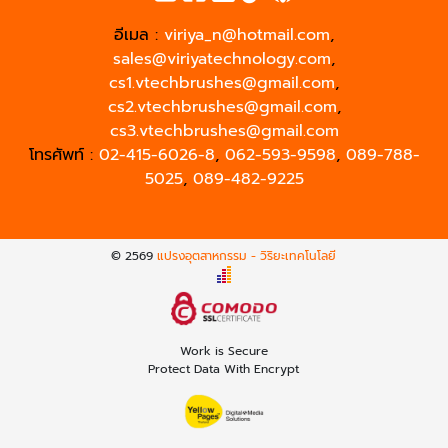
อีเมล :
viriya_n@hotmail.com
,
sales@viriyatechnology.com
,
cs1.vtechbrushes@gmail.com
,
cs2.vtechbrushes@gmail.com
,
cs3.vtechbrushes@gmail.com
โทรศัพท์ :
02-415-6026-8
,
062-593-9598
,
089-788-
5025
,
089-482-9225
© 2569
แปรงอุตสาหกรรม - วิริยะเทคโนโลยี
Work is Secure
Protect Data With Encrypt