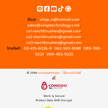
อีเมล :
viriya_n@hotmail.com
,
sales@viriyatechnology.com
,
cs1.vtechbrushes@gmail.com
,
cs2.vtechbrushes@gmail.com
,
cs3.vtechbrushes@gmail.com
โทรศัพท์ :
02-415-6026-8
,
062-593-9598
,
089-788-
5025
,
089-482-9225
© 2569
แปรงอุตสาหกรรม - วิริยะเทคโนโลยี
Work is Secure
Protect Data With Encrypt