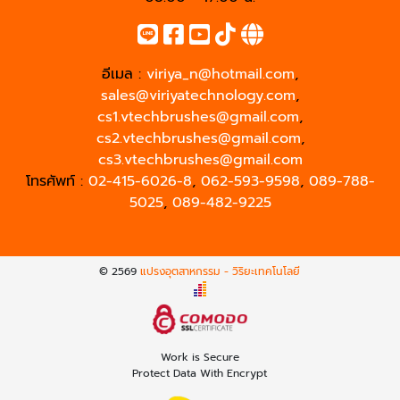
อีเมล :
viriya_n@hotmail.com
,
sales@viriyatechnology.com
,
cs1.vtechbrushes@gmail.com
,
cs2.vtechbrushes@gmail.com
,
cs3.vtechbrushes@gmail.com
โทรศัพท์ :
02-415-6026-8
,
062-593-9598
,
089-788-
5025
,
089-482-9225
© 2569
แปรงอุตสาหกรรม - วิริยะเทคโนโลยี
Work is Secure
Protect Data With Encrypt