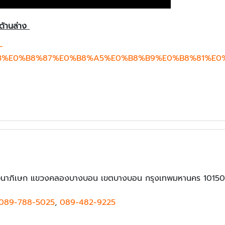
กด้านล่าง
-
3%E0%B8%87%E0%B8%A5%E0%B8%B9%E0%B8%81%E0
นาภิเษก แขวงคลองบางบอน เขตบางบอน กรุงเทพมหานคร 10150
089-788-5025
,
089-482-9225