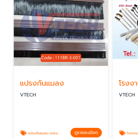
าหกรรม
แปรงกันแมลง
VTECH
VTECH
ดูรายละเอียด
แปรงกันแมลง แปรงดักแมลง
โรงงานผลิตแปร