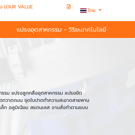
วางใจ (OUR VALUE
ไทย
แปรงอุตสาหกรรม - วิริยะเทคโนโลยี
รรม แปรงลูกกลิ้งอุตสาหกรรม แปรงขัด
ถกวาดถนน ชุดใบปาดทำความสะอาดสายพาน
 เหล็ก อลูมิเนียม สแตนเลส งานสั่งทำตามแบบ