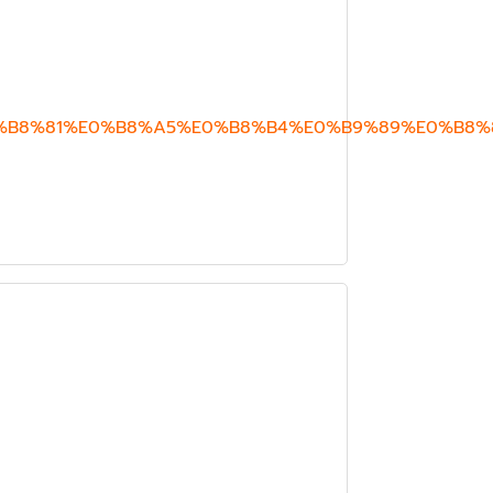
%B8%81%E0%B8%A5%E0%B8%B4%E0%B9%89%E0%B8%