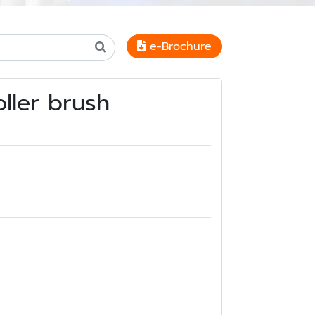
e-Brochure
oller brush