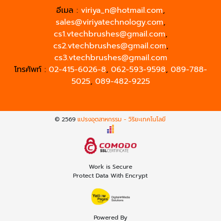
อีเมล :
viriya_n@hotmail.com
,
sales@viriyatechnology.com
,
cs1.vtechbrushes@gmail.com
,
cs2.vtechbrushes@gmail.com
,
cs3.vtechbrushes@gmail.com
โทรศัพท์ :
02-415-6026-8
,
062-593-9598
,
089-788-
5025
,
089-482-9225
© 2569
แปรงอุตสาหกรรม - วิริยะเทคโนโลยี
Work is Secure
Protect Data With Encrypt
Powered By