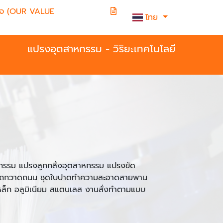
วางใจ (OUR VALUE
ไทย
แปรงอุตสาหกรรม - วิริยะเทคโนโลยี
รรม แปรงลูกกลิ้งอุตสาหกรรม แปรงขัด
ถกวาดถนน ชุดใบปาดทำความสะอาดสายพาน
 เหล็ก อลูมิเนียม สแตนเลส งานสั่งทำตามแบบ