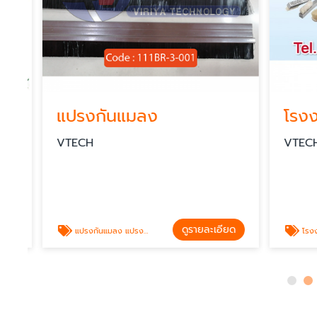
าหกรรม
แปรงกันแมลง
VTECH
VTECH
ดูรายละเอียด
แปรงกันแมลง แปรงดักแมลง
โรงงานผลิตแปร